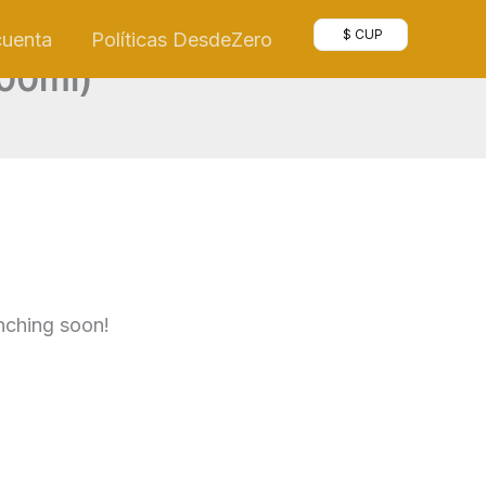
$ CUP
cuenta
Políticas DesdeZero
900ml)
unching soon!