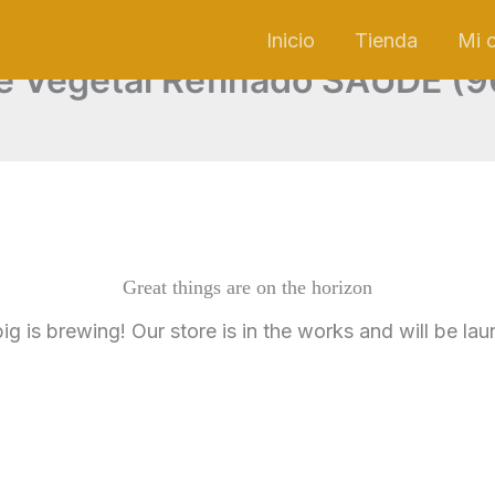
Inicio
Tienda
Mi 
e Vegetal Refinado SAUDE (
Great things are on the horizon
g is brewing! Our store is in the works and will be la