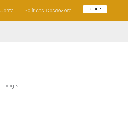
$ CUP
cuenta
Políticas DesdeZero
unching soon!